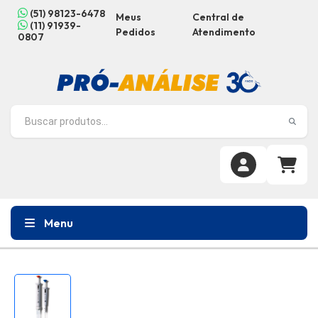
(51) 98123-6478
Meus
Central de
(11) 91939-
Pedidos
Atendimento
0807
Menu