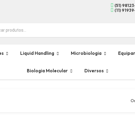
(51) 9812
(11) 9193
es
Liquid Handling
Microbiologia
Equipa
Biologia Molecular
Diversos
O