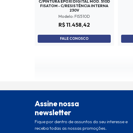
C/PINTURA EPÓXI DIGITAL MOD. 510D
FISATOM - C/RESISTÊNCIA INTERNA
230V
Modelo: FIS510D
R$ 11.458,42
FALE CONOSCO
Assine nossa
newsletter
Fique por dentro de assuntos do seu interesse e
receba todas as nossas promoções.