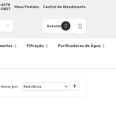
3-6478
Meus Pedidos
Central de Atendimento
9-0807
Acessar
mentos
Filtração
Purificadores de Água
rdenar por
Definir
Direção
Decrescente