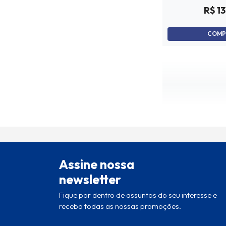
R$ 13
COMP
Assine nossa
newsletter
Fique por dentro de assuntos do seu interesse e
receba todas as nossas promoções.