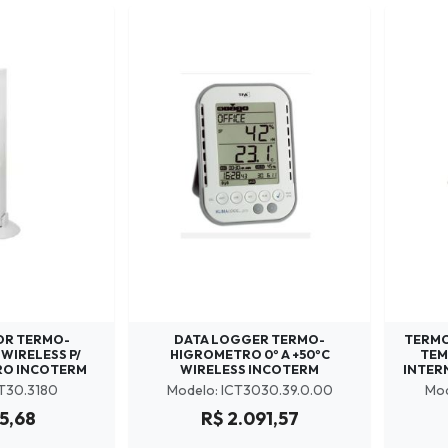
OR TERMO-
DATA LOGGER TERMO-
TERMO
WIRELESS P/
HIGROMETRO 0º A +50ºC
TEM
RO INCOTERM
WIRELESS INCOTERM
INTER
CT30.3180
Modelo: ICT3030.39.0.00
Mod
5,68
R$ 2.091,57