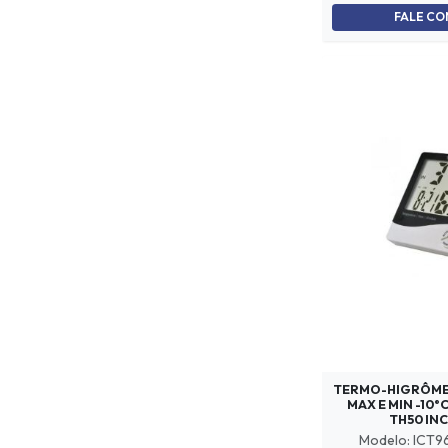
FALE C
TERMO-HIGRÔMET
MAX E MIN -10°
TH50 IN
Modelo: ICT9