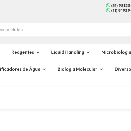
(51) 9812
(11) 9193
Reagentes
Liquid Handling
Microbiologi
ificadores de Água
Biologia Molecular
Diverso