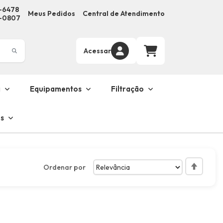
3-6478
Meus Pedidos
Central de Atendimento
9-0807
Acessar
a
Equipamentos
Filtração
s
Ordenar por
Definir
Direção
Decresc