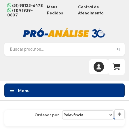
(51) 98123-6478
Meus
Central de
(11) 91939-
Pedidos
Atendimento
0807
Menu
Ordenar por
Defin
Itens
1
-
12
de
143
Dire
Decr