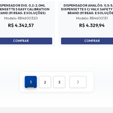
ISPENSADOR DIG. 0,2-2,0ML
DISPENSADOR ANALÓG. 0,5-5
PENSETTE S EASY CALIBRATION
DISPENSETTE S C/ VALV.SAFETY
RAND (P/ REAG. E SOLUÇÕES)
BRAND (P/ REAG. E SOLUÇÕE
Modelo: RB4600320
Modelo: RB4600131
R$ 4.342,57
R$ 4.329,94
COMPRAR
COMPRAR
1
2
3
Você esta lendo a pagina
Página
Página
Próximo
Página