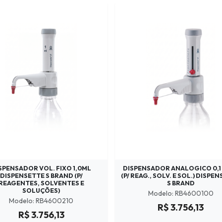
SPENSADOR VOL. FIXO 1,0ML
DISPENSADOR ANALOGICO 0,1 -
DISPENSETTE S BRAND (P/
(P/ REAG., SOLV. E SOL.) DISPE
REAGENTES, SOLVENTES E
S BRAND
SOLUÇÕES)
Modelo: RB4600100
Modelo: RB4600210
R$ 3.756,13
R$ 3.756,13