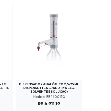
 1 ML
DISPENSADOR ANALÓGICO 2,5-25 ML
NSETTE
DISPENSETTE S BRAND (P/ REAG,
SOLVENTE E SOLUÇÃO)
Modelo: RB4600150
R$ 4.911,19