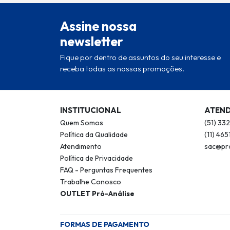
Assine nossa
newsletter
Fique por dentro de assuntos do seu interesse e
receba todas as nossas promoções.
INSTITUCIONAL
ATEN
Quem Somos
(51) 3
Política da Qualidade
(11) 46
Atendimento
sac@pro
Política de Privacidade
FAQ - Perguntas Frequentes
Trabalhe Conosco
OUTLET Pró-Análise
FORMAS DE PAGAMENTO