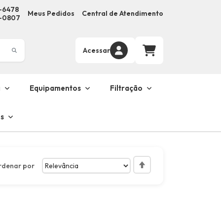
3-6478
Meus Pedidos
Central de Atendimento
9-0807
Acessar
a
Equipamentos
Filtração
s
rdenar por
Definir
Direção
Decrescente