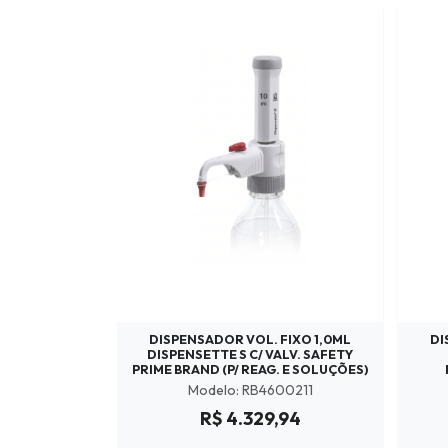
DISPENSADOR VOL. FIXO 1,0ML
DI
DISPENSETTE S C/ VALV. SAFETY
PRIME BRAND (P/ REAG. E SOLUÇÕES)
Modelo: RB4600211
R$ 4.329,94