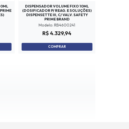
,0ML
DISPENSADOR VOLUME FIXO 10ML
 PRIME
(DOSIFICADOR P/ REAG. E SOLUÇÕES)
S)
DISPENSETTE III, C/ VALV. SAFETY
PRIME BRAND
Modelo: RB4600241
R$ 4.329,94
COMPRAR