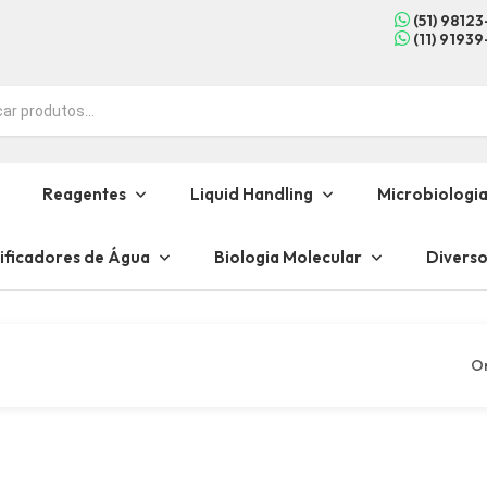
(51) 9812
(11) 9193
Reagentes
Liquid Handling
Microbiologi
ificadores de Água
Biologia Molecular
Diverso
O