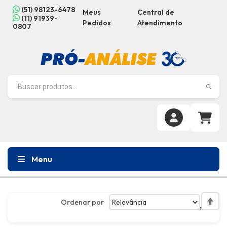
(51) 98123-6478
Meus
Central de
(11) 91939-
Pedidos
Atendimento
0807
Menu
Ordenar por
Defin
4
itens
Dire
Decr