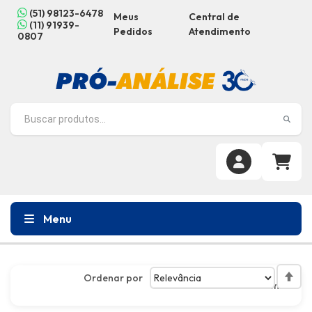
(51) 98123-6478
Meus
Central de
(11) 91939-
Pedidos
Atendimento
0807
Menu
Ordenar por
Defin
3
itens
Dire
Decr