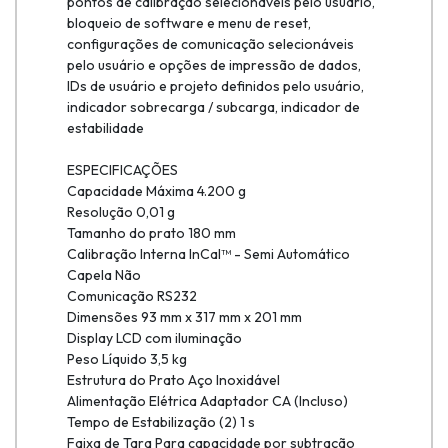
pontos de calibração selecionáveis pelo usuário,
bloqueio de software e menu de reset,
configurações de comunicação selecionáveis
pelo usuário e opções de impressão de dados,
IDs de usuário e projeto definidos pelo usuário,
indicador sobrecarga / subcarga, indicador de
estabilidade
ESPECIFICAÇÕES
Capacidade Máxima 4.200 g
Resolução 0,01 g
Tamanho do prato 180 mm
Calibração Interna InCal™ - Semi Automático
Capela Não
Comunicação RS232
Dimensões 93 mm x 317 mm x 201 mm
Display LCD com iluminação
Peso Líquido 3,5 kg
Estrutura do Prato Aço Inoxidável
Alimentação Elétrica Adaptador CA (Incluso)
Tempo de Estabilização (2) 1 s
Faixa de Tara Para capacidade por subtração