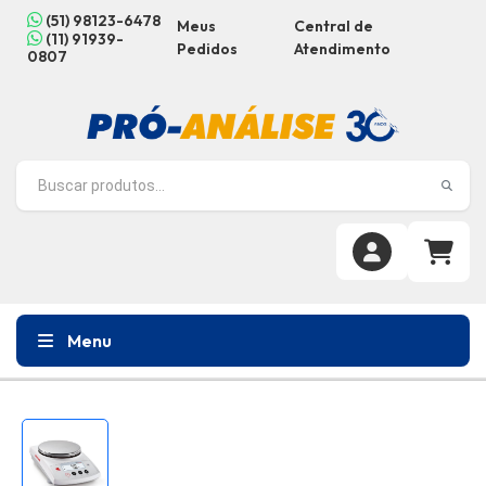
(51) 98123-6478
Meus
Central de
(11) 91939-
Pedidos
Atendimento
0807
Menu