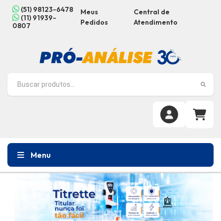
(51) 98123-6478
Meus
Central de
(11) 91939-
Pedidos
Atendimento
0807
Menu
Previous
Next