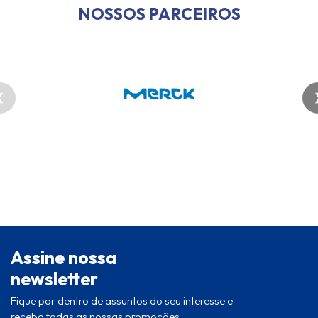
NOSSOS PARCEIROS
❮
Assine nossa
newsletter
Fique por dentro de assuntos do seu interesse e
receba todas as nossas promoções.