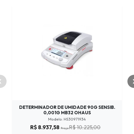
❮
DETERMINADOR DE UMIDADE 90G SENSIB.
0,001G MB32 OHAUS
Modelo: HS30971934
P
R$ 8.937,58
R$ 10.225,00
r
Preço
e
ç